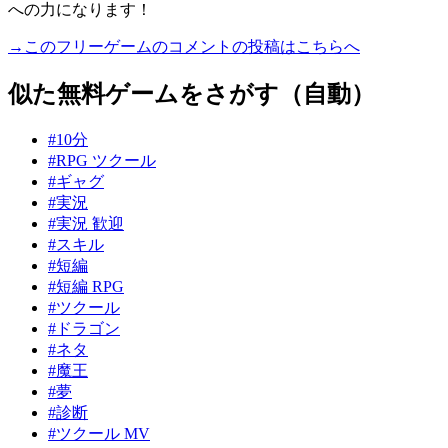
への力になります！
→このフリーゲームのコメントの投稿はこちらへ
似た無料ゲームをさがす（自動）
#10分
#RPG ツクール
#ギャグ
#実況
#実況 歓迎
#スキル
#短編
#短編 RPG
#ツクール
#ドラゴン
#ネタ
#魔王
#夢
#診断
#ツクール MV