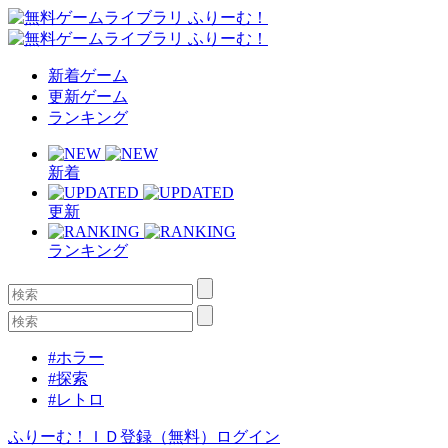
新着ゲーム
更新ゲーム
ランキング
新着
更新
ランキング
#ホラー
#探索
#レトロ
ふりーむ！ＩＤ登録（無料）
ログイン