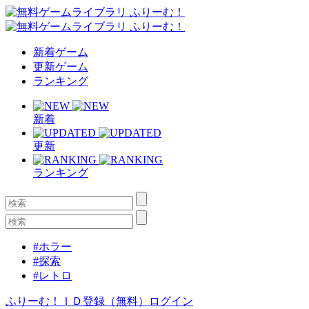
新着ゲーム
更新ゲーム
ランキング
新着
更新
ランキング
#ホラー
#探索
#レトロ
ふりーむ！ＩＤ登録（無料）
ログイン