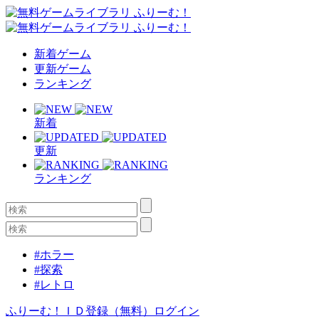
新着ゲーム
更新ゲーム
ランキング
新着
更新
ランキング
#ホラー
#探索
#レトロ
ふりーむ！ＩＤ登録（無料）
ログイン