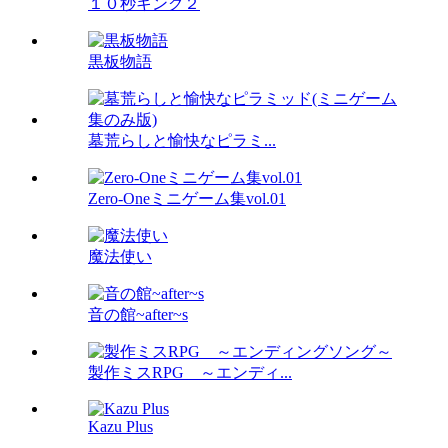
１０秒キング２
黒板物語
墓荒らしと愉快なピラミ...
Zero-Oneミニゲーム集vol.01
魔法使い
音の館~after~s
製作ミスRPG ～エンディ...
Kazu Plus