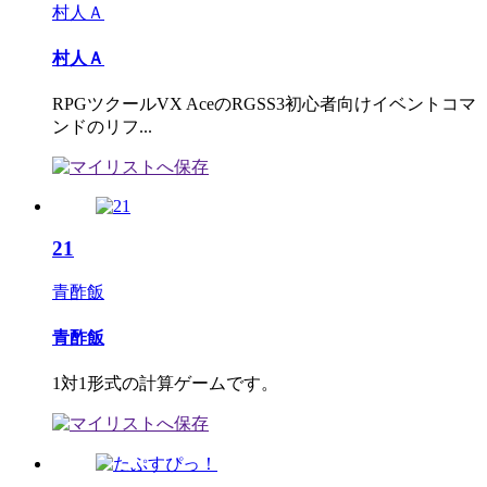
村人Ａ
村人Ａ
RPGツクールVX AceのRGSS3初心者向けイベントコマ
ンドのリフ...
21
青酢飯
青酢飯
1対1形式の計算ゲームです。