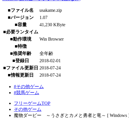
■ファイル名
usakame.zip
■バージョン
1.07
■容量
41,230 KByte
■必要ランタイム
■動作環境
Win Browser
■特徴
■推奨年齢
全年齢
■登録日
2018-02-01
■ファイル更新日
2018-07-24
■情報更新日
2018-07-24
#その他ゲーム
#競馬ゲーム
フリーゲームTOP
その他ゲーム
魔物ダービー ～うさぎとカメと勇者と竜～ [ Windows 