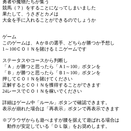
勇者や魔物たちが集う
競馬（？）をすることになってしまいました
果たして、うさぎとカメは
大金を手に入れることができるのでしょうか
ゲーム
このゲームは、ＡかＢの選手、どちらが勝つか予想し
1～100ＣＯＩＮを賭けるミニゲームです
ステータスやコースから判断し
「Ａ」が勝つと思ったら「Ａ1～100」ボタンを
「Ｂ」が勝つと思ったら「Ｂ1～100」ボタンを
押してＣＯＩＮを賭けてください
正解するとＣＯＩＮを獲得することができます
24レースでＣＯＩＮを稼いでください
詳細はゲーム中「ルール」ボタンで確認できます。
表示が崩れた場合は「再表示」ボタンで再表示できます
※ブラウザからも遊べますが腰を据えて遊ばれる場合は
動作が安定している「ＤＬ版」をお奨めします。