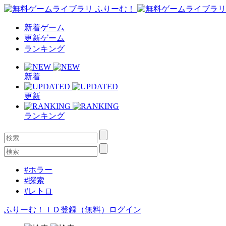
新着ゲーム
更新ゲーム
ランキング
新着
更新
ランキング
#ホラー
#探索
#レトロ
ふりーむ！ＩＤ登録（無料）
ログイン