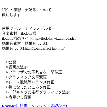
紹介・感想・実況等について
歓迎します
使用ツール ティラノビルダー
音楽素材：ilodolly様
ilodolly様のサイトhttp://ilodolly.wix.com/dadaf
効果音素材：効果音ラボ様
効果音ラボ様http://soundeffect-lab.info/
1.00公開
1.01説明文追加
1.02ブラウザでの不具合を一部修正
1.03グラフィック文章変更
1.04レース数減等バランス修正
1.05気になったところを修正
1.06一部キャラに走行グラフィック追加
1.07表示少し変更
ReadMe(説明書・クレジット表記など)