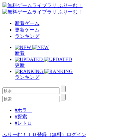
新着ゲーム
更新ゲーム
ランキング
新着
更新
ランキング
#ホラー
#探索
#レトロ
ふりーむ！ＩＤ登録（無料）
ログイン