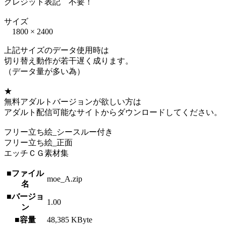
クレジット表記 不要！
サイズ
1800 × 2400
上記サイズのデータ使用時は
切り替え動作が若干遅く成ります。
（データ量が多い為）
★
無料アダルトバージョンが欲しい方は
アダルト配信可能なサイトからダウンロードしてください。
フリー立ち絵_シースルー付き
フリー立ち絵_正面
エッチＣＧ素材集
■ファイル
moe_A.zip
名
■バージョ
1.00
ン
■容量
48,385 KByte