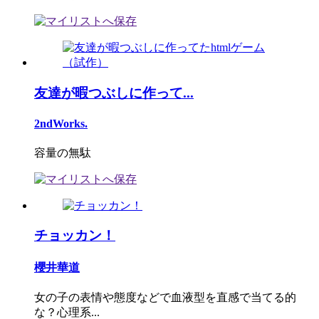
友達が暇つぶしに作って...
2ndWorks.
容量の無駄
チョッカン！
櫻井華道
女の子の表情や態度などで血液型を直感で当てる的
な？心理系...