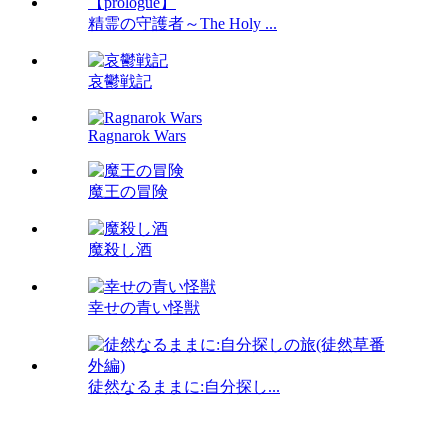
精霊の守護者～The Holy ...
哀鬱戦記
Ragnarok Wars
魔王の冒険
魔殺し酒
幸せの青い怪獣
徒然なるままに:自分探し...