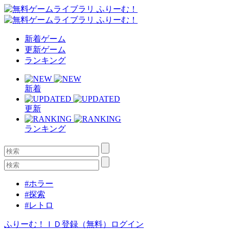
新着ゲーム
更新ゲーム
ランキング
新着
更新
ランキング
#ホラー
#探索
#レトロ
ふりーむ！ＩＤ登録（無料）
ログイン