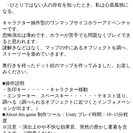
−ひとりではない人の存在を知ったとき、私は心底孤独に
なる。
キャラクター操作型のワンマップサイコホラーアドベンチャ
ーです。
恐怖演出は薄めです。ホラーが苦手でも問題なくプレイでき
ると思われます。
謎解きなどはなく、マップの中にあるオブジェクトを調べ、
ストーリーを進めていきます。
奥行きを持ったドット絵のマップを作ってみました。お楽し
みください。
■操作説明
・矢印キー・・・・・キャラクター移動
・エンターキー、スペースキー・・・・・・テキスト送り、
調べる（調べられるオブジェクトに近づくとインフォメーシ
ョンが出ます。）
■About this game 制作ツール：Unity プレイ時間：10~15分程
度
※注意 ・演出上やや不快な効果音、突然の脅かし要素を含