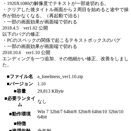
・1920X1080の解像度でテキストが一部途切れる。
・クリアした後タイトル画面から２周目を始めると途中で操
作が効かなくなる。（再起動で治る）
・一部の画面効果が画面端で切れる
2018.4.5 ver1.02 公開
以下のバグの修正
・PCのスペックの関係で起こるテキストボックスのバグ
・一部の画面効果が画面端で切れる
2018.10.6 ver1.10 公開
エンディングを一つ追加、その他細かい修正、改善をしまし
た。
■ファイル名
a_loneliness_ver1.10.zip
■バージョン
1.10
■容量
29,813 KByte
■必要ランタイ
なし
ム
Win 7 32bit/7 64bit/8 32bit/8 64bit/10 32bit/10
■動作環境
64bit
■特徴
■推奨年齢
全年齢