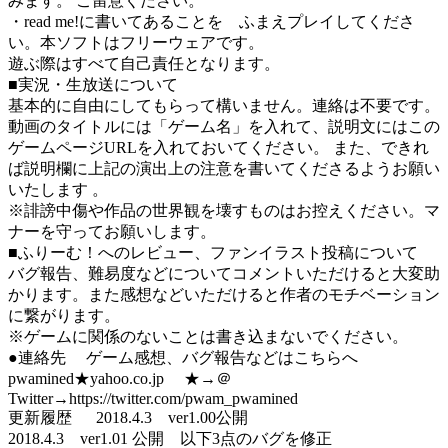
みます。 ご留意ください。
・read me!に書いてあることを ふまえプレイしてくださ
い。本ソフトはフリーウェアです。
遊ぶ際はすべて自己責任となります。
■実況・生放送について
基本的に自由にしてもらって構いません。連絡は不要です。
動画のタイトルには「ゲーム名」を入れて、説明文にはこの
ゲームページURLを入れておいてください。 また、できれ
ば説明欄に上記の演出上の注意を書いてくださるようお願い
いたします 。
※誹謗中傷や作品の世界観を壊すものはお控えください。マ
ナーを守ってお願いします。
■ふりーむ！へのレビュー、ファンイラスト投稿について
バグ報告、難易度などについてコメントいただけると大変助
かります。また感想などいただけると作者のモチベーション
に繋がります。
※ゲームに関係のないことは書き込まないでください。
●連絡先 ゲーム感想、バグ報告などはこちらへ
pwamined★yahoo.co.jp ★→＠
Twitter→https://twitter.com/pwam_pwamined
更新履歴 2018.4.3 ver1.00公開
2018.4.3 ver1.01 公開 以下3点のバグを修正