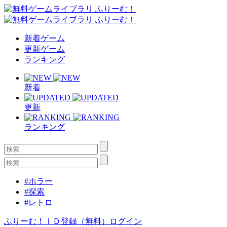
新着ゲーム
更新ゲーム
ランキング
新着
更新
ランキング
#ホラー
#探索
#レトロ
ふりーむ！ＩＤ登録（無料）
ログイン