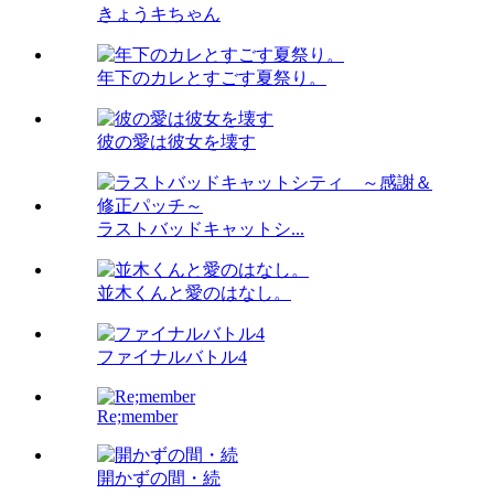
きょうキちゃん
年下のカレとすごす夏祭り。
彼の愛は彼女を壊す
ラストバッドキャットシ...
並木くんと愛のはなし。
ファイナルバトル4
Re;member
開かずの間・続