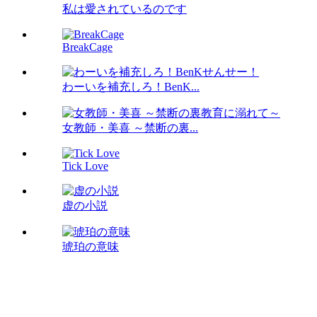
私は愛されているのです
BreakCage
わーいを補充しろ！BenK...
女教師・美喜 ～禁断の裏...
Tick Love
虚の小説
琥珀の意味