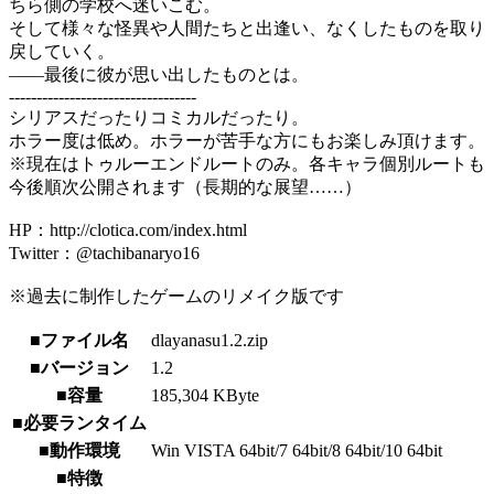
ちら側の学校へ迷いこむ。
そして様々な怪異や人間たちと出逢い、なくしたものを取り
戻していく。
――最後に彼が思い出したものとは。
----------------------------------
シリアスだったりコミカルだったり。
ホラー度は低め。ホラーが苦手な方にもお楽しみ頂けます。
※現在はトゥルーエンドルートのみ。各キャラ個別ルートも
今後順次公開されます（長期的な展望……）
HP：http://clotica.com/index.html
Twitter：@tachibanaryo16
※過去に制作したゲームのリメイク版です
■ファイル名
dlayanasu1.2.zip
■バージョン
1.2
■容量
185,304 KByte
■必要ランタイム
■動作環境
Win VISTA 64bit/7 64bit/8 64bit/10 64bit
■特徴