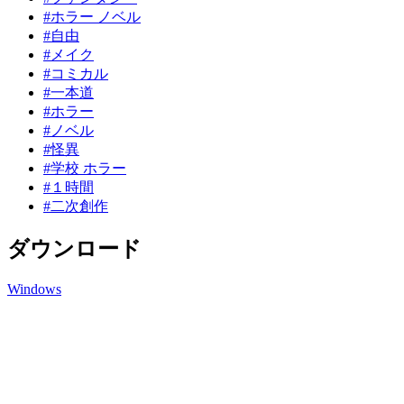
#ホラー ノベル
#自由
#メイク
#コミカル
#一本道
#ホラー
#ノベル
#怪異
#学校 ホラー
#１時間
#二次創作
ダウンロード
Windows