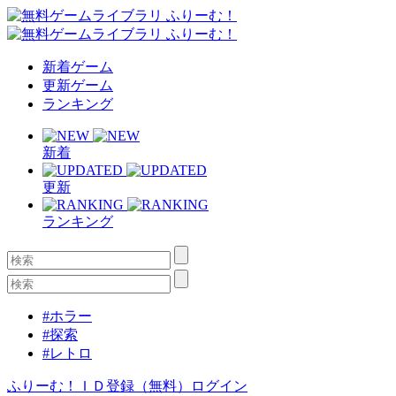
新着ゲーム
更新ゲーム
ランキング
新着
更新
ランキング
#ホラー
#探索
#レトロ
ふりーむ！ＩＤ登録（無料）
ログイン