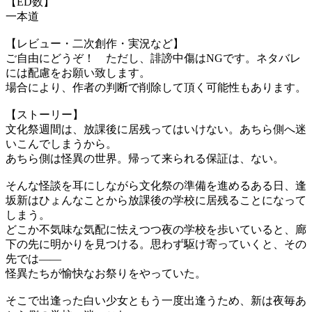
【ED数】
一本道
【レビュー・二次創作・実況など】
ご自由にどうぞ！ ただし、誹謗中傷はNGです。ネタバレ
には配慮をお願い致します。
場合により、作者の判断で削除して頂く可能性もあります。
【ストーリー】
文化祭週間は、放課後に居残ってはいけない。あちら側へ迷
いこんでしまうから。
あちら側は怪異の世界。帰って来られる保証は、ない。
そんな怪談を耳にしながら文化祭の準備を進めるある日、逢
坂新はひょんなことから放課後の学校に居残ることになって
しまう。
どこか不気味な気配に怯えつつ夜の学校を歩いていると、廊
下の先に明かりを見つける。思わず駆け寄っていくと、その
先では――
怪異たちが愉快なお祭りをやっていた。
そこで出逢った白い少女ともう一度出逢うため、新は夜毎あ