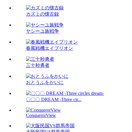
カズミの懐古録
ヤシーユ族戦争
春風戦機エイプリオン
三十秒勇者
おとうふをかいに
〇〇〇 DREAM -Three cir...
ConquerorView
大阪民国VS群馬帝国