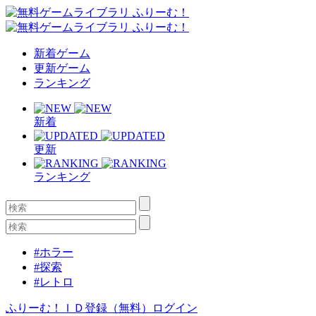
新着ゲーム
更新ゲーム
ランキング
新着
更新
ランキング
#ホラー
#探索
#レトロ
ふりーむ！ＩＤ登録（無料）
ログイン