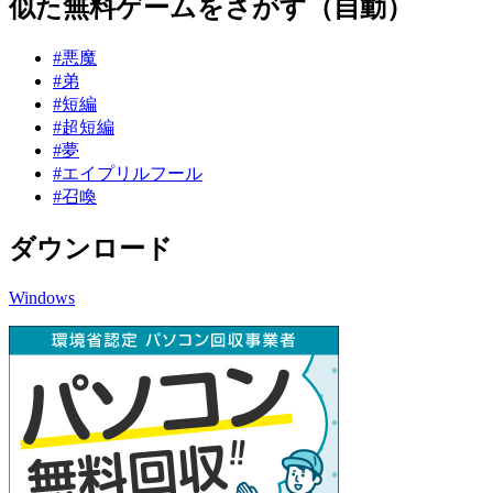
似た無料ゲームをさがす（自動）
#悪魔
#弟
#短編
#超短編
#夢
#エイプリルフール
#召喚
ダウンロード
Windows