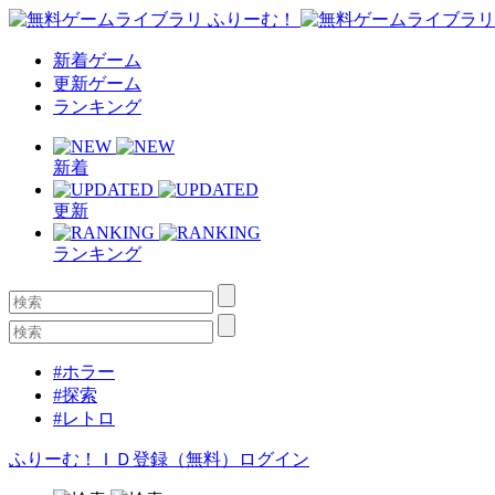
新着ゲーム
更新ゲーム
ランキング
新着
更新
ランキング
#ホラー
#探索
#レトロ
ふりーむ！ＩＤ登録（無料）
ログイン