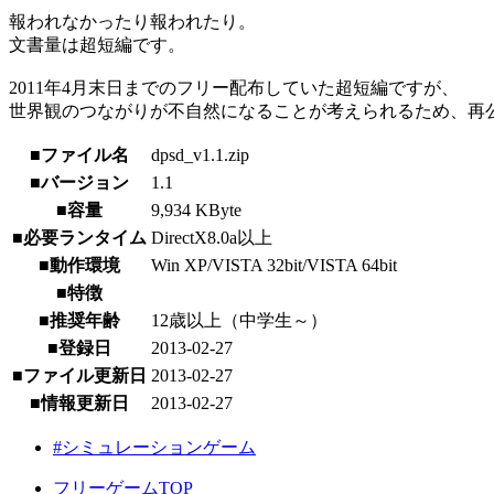
報われなかったり報われたり。
文書量は超短編です。
2011年4月末日までのフリー配布していた超短編ですが、
世界観のつながりが不自然になることが考えられるため、再
■ファイル名
dpsd_v1.1.zip
■バージョン
1.1
■容量
9,934 KByte
■必要ランタイム
DirectX8.0a以上
■動作環境
Win XP/VISTA 32bit/VISTA 64bit
■特徴
■推奨年齢
12歳以上（中学生～）
■登録日
2013-02-27
■ファイル更新日
2013-02-27
■情報更新日
2013-02-27
#シミュレーションゲーム
フリーゲームTOP