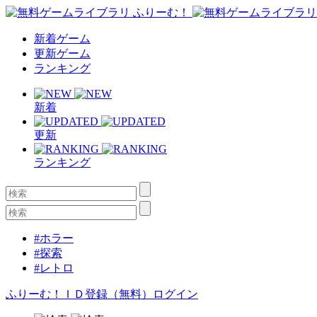
新着ゲーム
更新ゲーム
ランキング
新着
更新
ランキング
#ホラー
#探索
#レトロ
ふりーむ！ＩＤ登録（無料）
ログイン