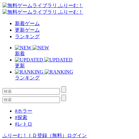
新着ゲーム
更新ゲーム
ランキング
新着
更新
ランキング
#ホラー
#探索
#レトロ
ふりーむ！ＩＤ登録（無料）
ログイン