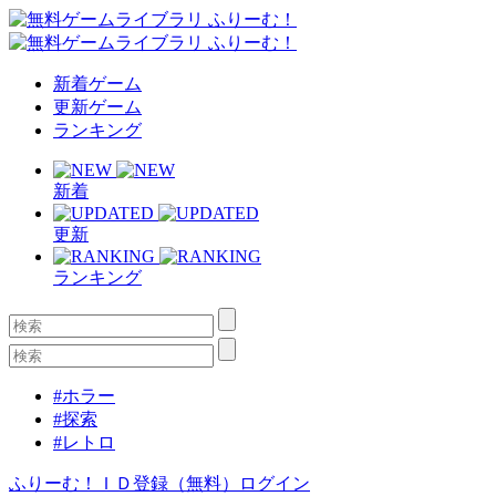
新着ゲーム
更新ゲーム
ランキング
新着
更新
ランキング
#ホラー
#探索
#レトロ
ふりーむ！ＩＤ登録（無料）
ログイン