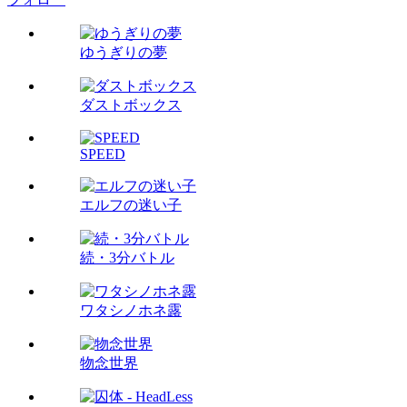
ゆうぎりの夢
ダストボックス
SPEED
エルフの迷い子
続・3分バトル
ワタシノホネ露
物念世界