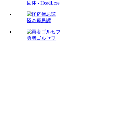
囚体 - HeadLess
怪奇瘴忌譚
勇者ゴルセフ