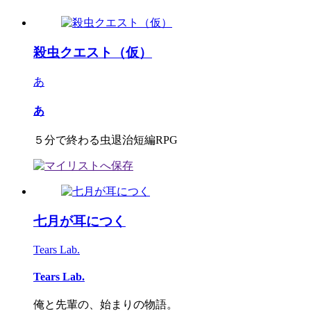
殺虫クエスト（仮）
あ
あ
５分で終わる虫退治短編RPG
七月が耳につく
Tears Lab.
Tears Lab.
俺と先輩の、始まりの物語。