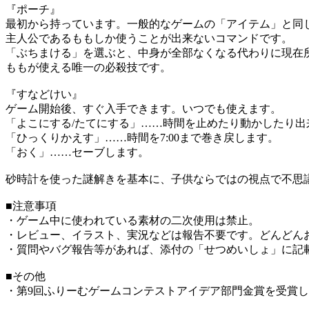
『ポーチ』
最初から持っています。一般的なゲームの「アイテム」と同
主人公であるももしか使うことが出来ないコマンドです。
「ぶちまける」を選ぶと、中身が全部なくなる代わりに現在
ももが使える唯一の必殺技です。
『すなどけい』
ゲーム開始後、すぐ入手できます。いつでも使えます。
「よこにする/たてにする」……時間を止めたり動かしたり出
「ひっくりかえす」……時間を7:00まで巻き戻します。
「おく」……セーブします。
砂時計を使った謎解きを基本に、子供ならではの視点で不思
■注意事項
・ゲーム中に使われている素材の二次使用は禁止。
・レビュー、イラスト、実況などは報告不要です。どんどん
・質問やバグ報告等があれば、添付の「せつめいしょ」に記
■その他
・第9回ふりーむゲームコンテストアイデア部門金賞を受賞