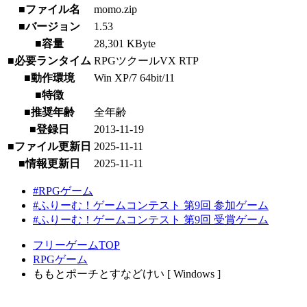
■ファイル名
momo.zip
■バージョン
1.53
■容量
28,301 KByte
■必要ランタイム
RPGツクールVX RTP
■動作環境
Win XP/7 64bit/11
■特徴
■推奨年齢
全年齢
■登録日
2013-11-19
■ファイル更新日
2025-11-11
■情報更新日
2025-11-11
#RPGゲーム
#ふりーむ！ゲームコンテスト 第9回 参加ゲーム
#ふりーむ！ゲームコンテスト 第9回 受賞ゲーム
フリーゲームTOP
RPGゲーム
ももとポーチとすなどけい [ Windows ]