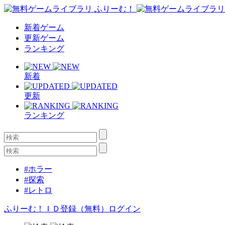
新着ゲーム
更新ゲーム
ランキング
新着
更新
ランキング
#ホラー
#探索
#レトロ
ふりーむ！ＩＤ登録（無料）
ログイン