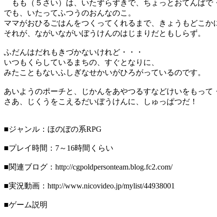
もも（５さい）は、いたずらずきで、ちょっとおてんばで
でも、いたってふつうのおんなのこ。
ママがおひるごはんをつくってくれるまで、きょうもどこか
それが、ながいながいぼうけんのはじまりだともしらず。
ふだんはだれもきづかないけれど・・・
いつもくらしているまちの、すぐとなりに、
みたこともないふしぎなせかいがひろがっているのです。
あいようのポーチと、じかんをあやつるすなどけいをもって
さあ、じくうをこえるだいぼうけんに、しゅっぱつだ！
■ジャンル：ほのぼの系RPG
■プレイ時間：7～16時間くらい
■関連ブログ：http://cgpoldpersonteam.blog.fc2.com/
■実況動画：http://www.nicovideo.jp/mylist/44938001
■ゲーム説明