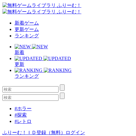
新着ゲーム
更新ゲーム
ランキング
新着
更新
ランキング
#ホラー
#探索
#レトロ
ふりーむ！ＩＤ登録（無料）
ログイン