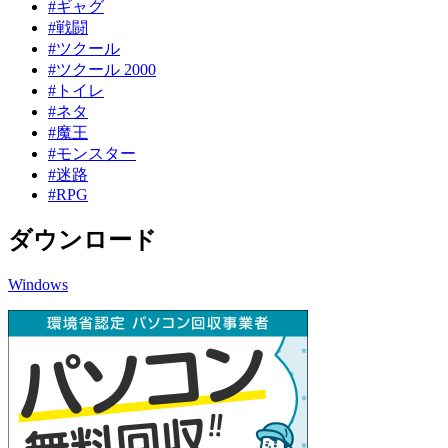
#ギャグ
#戦闘
#ツクール
#ツクール 2000
#トイレ
#ネタ
#魔王
#モンスター
#迷路
#RPG
ダウンロード
Windows