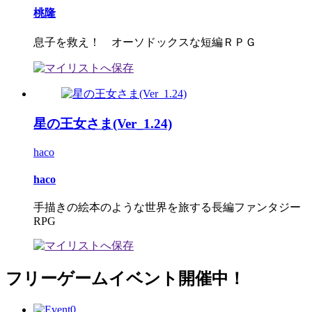
桃隆
息子を救え！ オーソドックスな短編ＲＰＧ
星の王女さま(Ver_1.24)
haco
haco
手描きの絵本のような世界を旅する長編ファンタジー
RPG
フリーゲームイベント開催中！