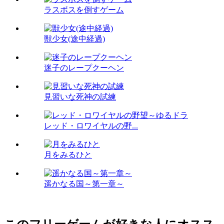
ラスボスを倒すゲーム
獣少女(途中経過)
迷子のレープクーヘン
見習いな死神の試練
レッド・ロワイヤルの野...
月をみるひと
遥かなる国～第一章～