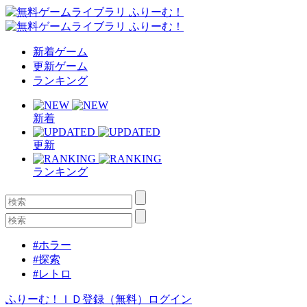
新着ゲーム
更新ゲーム
ランキング
新着
更新
ランキング
#ホラー
#探索
#レトロ
ふりーむ！ＩＤ登録（無料）
ログイン