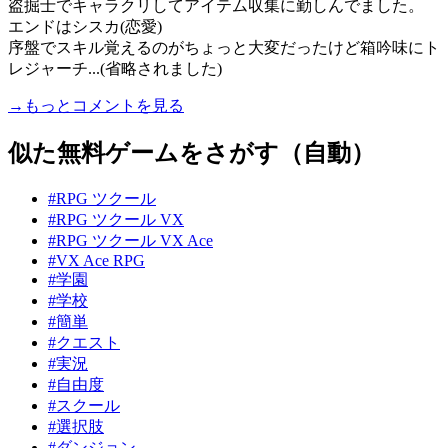
盗掘士でキャラクリしてアイテム収集に勤しんでました。
エンドはシスカ(恋愛)
序盤でスキル覚えるのがちょっと大変だったけど箱吟味にト
レジャーチ...(省略されました)
→もっとコメントを見る
似た無料ゲームをさがす（自動）
#RPG ツクール
#RPG ツクール VX
#RPG ツクール VX Ace
#VX Ace RPG
#学園
#学校
#簡単
#クエスト
#実況
#自由度
#スクール
#選択肢
#ダンジョン