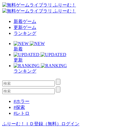
新着ゲーム
更新ゲーム
ランキング
新着
更新
ランキング
#ホラー
#探索
#レトロ
ふりーむ！ＩＤ登録（無料）
ログイン