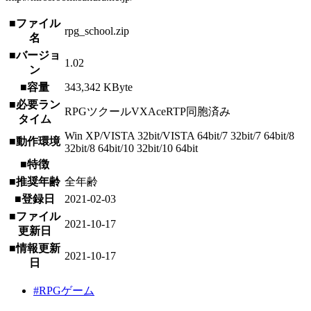
■ファイル
rpg_school.zip
名
■バージョ
1.02
ン
■容量
343,342 KByte
■必要ラン
RPGツクールVXAceRTP同胞済み
タイム
Win XP/VISTA 32bit/VISTA 64bit/7 32bit/7 64bit/8
■動作環境
32bit/8 64bit/10 32bit/10 64bit
■特徴
■推奨年齢
全年齢
■登録日
2021-02-03
■ファイル
2021-10-17
更新日
■情報更新
2021-10-17
日
#RPGゲーム