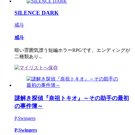
SILENCE DARK
戒斗
戒斗
暗い雰囲気漂う短編ホラーRPGです。エンディングが
二種類あり...
謎解き探偵『奈祖トキオ』～その助手の最初
の事件簿～
P,Swingers
P,Swingers