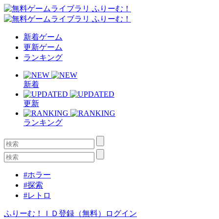
新着ゲーム
更新ゲーム
ランキング
新着
更新
ランキング
#ホラー
#探索
#レトロ
ふりーむ！ＩＤ登録（無料）
ログイン