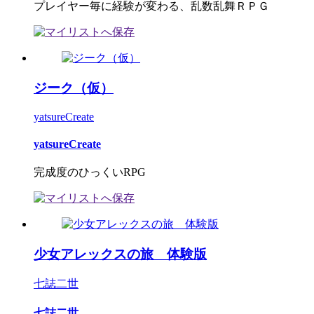
プレイヤー毎に経験が変わる、乱数乱舞ＲＰＧ
ジーク（仮）
yatsureCreate
yatsureCreate
完成度のひっくいRPG
少女アレックスの旅 体験版
七誌二世
七誌二世