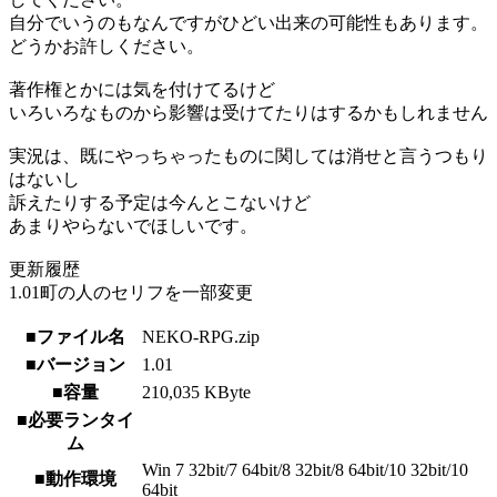
自分でいうのもなんですがひどい出来の可能性もあります。
どうかお許しください。
著作権とかには気を付けてるけど
いろいろなものから影響は受けてたりはするかもしれません
実況は、既にやっちゃったものに関しては消せと言うつもり
はないし
訴えたりする予定は今んとこないけど
あまりやらないでほしいです。
更新履歴
1.01町の人のセリフを一部変更
■ファイル名
NEKO-RPG.zip
■バージョン
1.01
■容量
210,035 KByte
■必要ランタイ
ム
Win 7 32bit/7 64bit/8 32bit/8 64bit/10 32bit/10
■動作環境
64bit