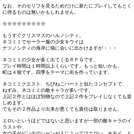
なお、そのセリフを見るためだけに新たにプレイしてもとく
に得るものは無いかもしれません。
※※※※※※※※※
もうすぐクリスマスのハルノシティ。
ネコミミでセーラー服の少女キウイは
ナツノシティの海岸に猫に会いに出かけますが・・・
ネコミミの少女が多く出てくるＲＰＧです。
プレイ時間は１時間以上くらいです。もっと短いかも。
町は４個です。四季をテーマに街を作っています。
ネコミミクエスト、ちびねこハートと似たコンセプトで、
ねずみ、ネコミミの敵キャラが多いです。
上記２作とはほぼ別物なので上記２作をプレイしなくても楽
しめます。
でもその２作品より出来が悪くても責任は取りません。
エロいというほどではないと思いますが一部の敵キャラのイ
ラストや、
女の子がピンチのシーンが人によってはエロい、キモイ、と