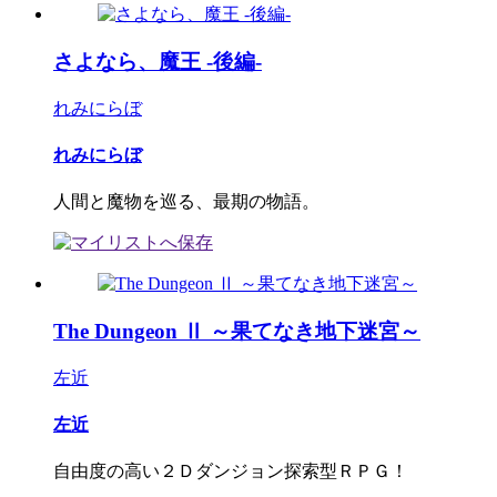
さよなら、魔王 -後編-
れみにらぼ
れみにらぼ
人間と魔物を巡る、最期の物語。
The Dungeon Ⅱ ～果てなき地下迷宮～
左近
左近
自由度の高い２Ｄダンジョン探索型ＲＰＧ！