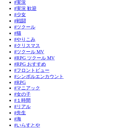
#実況
#実況 歓迎
#少女
#戦闘
#ツクール
#猫
#やりこみ
#クリスマス
#ツクール MV
#RPG ツクール MV
#RPG おすすめ
#フロントビュー
#シンボルエンカウント
#RPG
#マニアック
#女の子
#１時間
#リアル
#先生
#海
#いらすとや