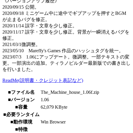
《バージョンアップ履歴》
2020/09/15 公開。
2020/09/18 ミニゲーム中に途中でギブアップを押すとBGM
が止まるバグを修正。
2020/11/14 誤字・文章を少し修正。
2020/11/17 誤字・文章を少し修正。背景が一瞬消えるバグを
修正。
2021/03/1微調整。
2023/05/10 Mareffy's Games 作品のハッシュタグを統一。
2023/07/3 1.06にアップデート。微調整。一部テキストの変
更。一部演出の追加。ティラノビルダー最新版での書き出し
を行いました。
ReadMe(説明書・クレジット表記など)
■ファイル名
The_Machine_house_1.06f.zip
■バージョン
1.06
■容量
62,079 KByte
■必要ランタイム
■動作環境
Win Browser
■特徴