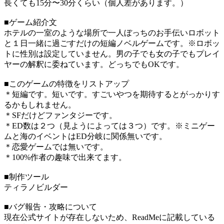
長くても15分〜30分くらい（個人差があります。）
■ゲーム紹介文
ホテルの一室のような場所で一人ぼっちのお手伝いロボット
と１日一緒に過ごすだけの短編ノベルゲームです。※ロボッ
トに性別は設定していません。男の子でも女の子でもプレイ
ヤーの解釈に委ねています。どっちでもOKです。
■このゲームの特徴をリストアップ
＊短編です。短いです。すごいやつを期待するとがっかりす
るかもしれません。
＊SFだけどファンタジーです。
＊ED数は２つ（見ようによっては３つ）です。※ミニゲー
ムと海のイベントはED分岐に関係無いです。
＊恋愛ゲームでは無いです。
＊100%作者の趣味で出来てます。
■制作ツール
ティラノビルダー
■バグ報告・攻略について
現在公式サイトが存在しないため、ReadMeに記載している