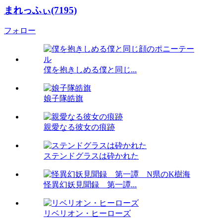
まれっふぃ(7195)
フォロー
僕を抱きしめる僕と同じ...
娘子隊皓旗
親愛なる彼女の痕跡
ステンドグラスは砕かれた
怪異幻妖見聞録 第一譚...
リベリオン・ヒーローズ