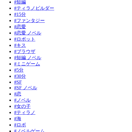
#短編
#ティラノビルダー
#15分
#ファンタジー
#恋愛
#恋愛 ノベル
#ロボット
#キス
#ブラウザ
#短編 ノベル
#ミニゲーム
#5分
#30分
#SF
#SF ノベル
#恋
#ノベル
#女の子
#ティラノ
#海
#ロボ
#ノベルゲーム