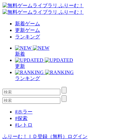
新着ゲーム
更新ゲーム
ランキング
新着
更新
ランキング
#ホラー
#探索
#レトロ
ふりーむ！ＩＤ登録（無料）
ログイン