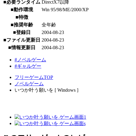
■必要ランタイム
DirectX7以降
■動作環境
Win 95/98/ME/2000/XP
■特徴
■推奨年齢
全年齢
■登録日
2004-08-23
■ファイル更新日
2004-08-23
■情報更新日
2004-08-23
#ノベルゲーム
#ギャルゲー
フリーゲームTOP
ノベルゲーム
いつか叶う願いを [ Windows ]