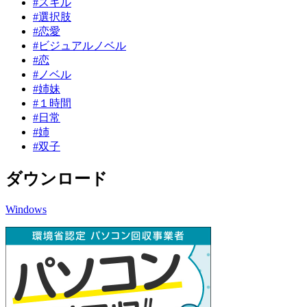
#スキル
#選択肢
#恋愛
#ビジュアルノベル
#恋
#ノベル
#姉妹
#１時間
#日常
#姉
#双子
ダウンロード
Windows