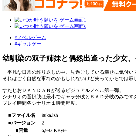
#ノベルゲーム
#ギャルゲー
幼馴染の双子姉妹と偶然出逢った少女、
平凡な日常の繰り返しの中、見過ごしている幸せに気付い
それはごく自然な事なのかもしれないけど失ってからでは寂
すたじおＤＡＮＤＡＮが送るビジュアルノベル第一弾。
シナリオの選択肢は最小でキャラ分岐とＢＡＤ分岐のみです
プレイ時間各シナリオ１時間程度。
■ファイル名
ituka.lzh
■バージョン
2
■容量
6,993 KByte