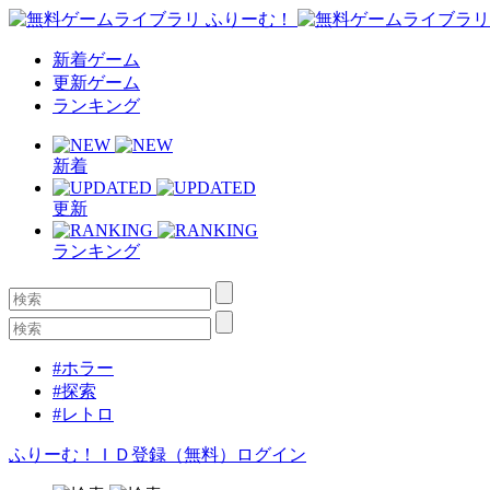
新着ゲーム
更新ゲーム
ランキング
新着
更新
ランキング
#ホラー
#探索
#レトロ
ふりーむ！ＩＤ登録（無料）
ログイン