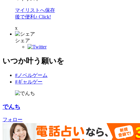
マイリストへ保存
後で便利♪ Click!
x
シェア
いつか叶う願いを
#ノベルゲーム
#ギャルゲー
でんち
フォロー