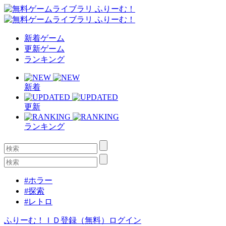
新着ゲーム
更新ゲーム
ランキング
新着
更新
ランキング
#ホラー
#探索
#レトロ
ふりーむ！ＩＤ登録（無料）
ログイン