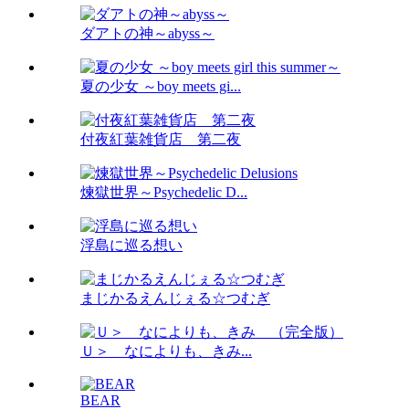
ダアトの神～abyss～
夏の少女 ～boy meets gi...
付夜紅葉雑貨店 第二夜
煉獄世界～Psychedelic D...
浮島に巡る想い
まじかるえんじぇる☆つむぎ
Ｕ＞ なによりも、きみ...
BEAR