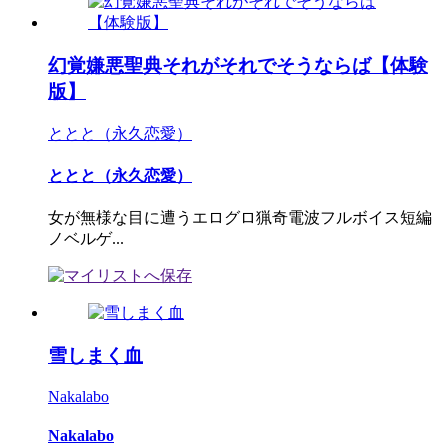
幻覚嫌悪聖典それがそれでそうならば【体験
版】
ととと（永久恋愛）
ととと（永久恋愛）
女が無様な目に遭うエログロ猟奇電波フルボイス短編
ノベルゲ...
雪しまく血
Nakalabo
Nakalabo