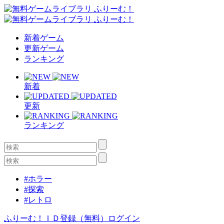
新着ゲーム
更新ゲーム
ランキング
新着
更新
ランキング
#ホラー
#探索
#レトロ
ふりーむ！ＩＤ登録（無料）
ログイン