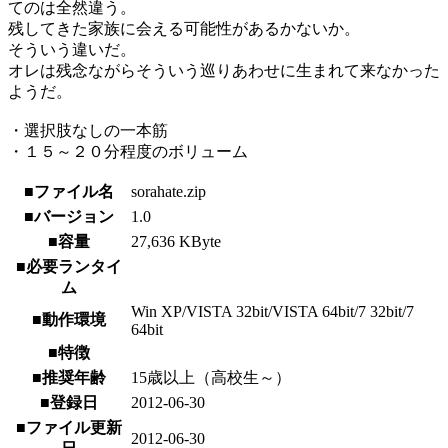
てのは全然違う。
残してきた家族に会える可能性があるかないか。
そういう違いだ。
オレは残念ながらそういう巡りあわせに生まれて来なかった
ようだ。
・選択肢なしの一本筋
・１５～２０分程度のボリューム
■ファイル名
sorahate.zip
■バージョン
1.0
■容量
27,636 KByte
■必要ランタイ
ム
Win XP/VISTA 32bit/VISTA 64bit/7 32bit/7
■動作環境
64bit
■特徴
■推奨年齢
15歳以上（高校生～）
■登録日
2012-06-30
■ファイル更新
2012-06-30