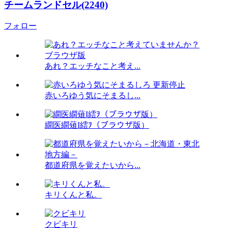
チームランドセル(2240)
フォロー
あれ？エッチなこと考え...
赤いろゆう気にそまるし...
繝医繝薙Ι繧ｦ（ブラウザ版）
都道府県を覚えたいから...
キリくんと私。
クビキリ