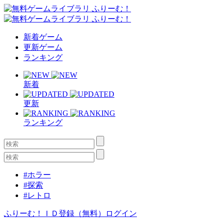
新着ゲーム
更新ゲーム
ランキング
新着
更新
ランキング
#ホラー
#探索
#レトロ
ふりーむ！ＩＤ登録（無料）
ログイン