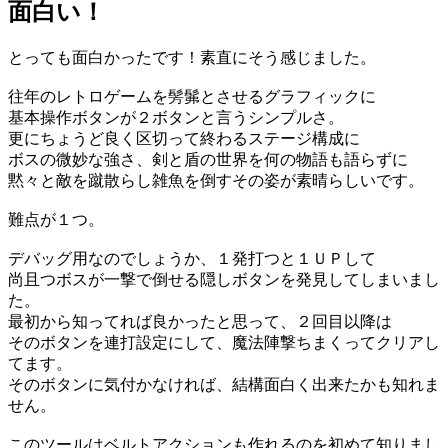
面白い！
とっても面白かったです！素直にそう感じました。
往年のレトロゲームを髣髴とさせるグラフィックに
基本操作ボタンが２ボタンと言うシンプルさ。
更にちょうど良く区切って終わるステージ構成に
ボスの微妙な強さ、剣と盾の世界を何の物語も語らずに
黙々と敵を蹴散らし雑魚を倒すその姿が素晴らしいです。
難点が１つ。
デバッグ用なのでしょうか、１発打つと１ＵＰして
尚且つボスが一撃で倒せる隠しボタンを発見してしまいまし
た。
最初から知ってれば良かったと思って、２回目以降は
そのボタンを連打設定にして、魔法陣撃ちまくってクリアし
てます。
そのボタンに気付かなければ、結構面白く出来たかも知れま
せん。
このツールはベルトアクションも作れるのを初めて知りまし