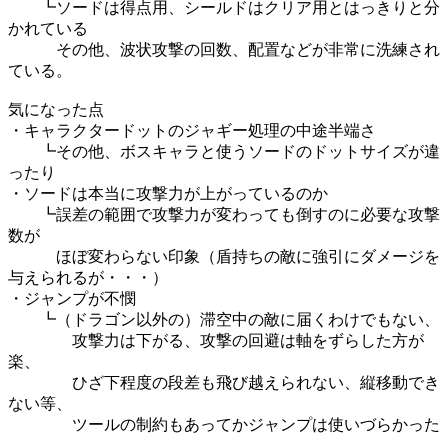
┗ソードは得点用、シールドはクリア用とはっきりと分
かれている
その他、波状攻撃の回数、配置などが非常に洗練され
ている。
気になった点
・キャラクタードットのジャギー処理の中途半端さ
┗その他、ボスキャラと使うソードのドットサイズが違
ったり
・ソードは本当に攻撃力が上がっているのか
┗誤差の範囲で攻撃力が変わっても倒すのに必要な攻撃
数が
ほぼ変わらない印象（盾持ちの敵に強引にダメージを
与えられるが・・・）
・ジャンプが不憫
┗（ドラゴン以外の）滞空中の敵に届くわけでもない、
攻撃力は下がる、攻撃の回避は軸をずらした方が
楽、
ひざ下程度の段差も飛び越えられない、縦移動でき
ない等、
ツールの制約もあってかジャンプは使いづらかった