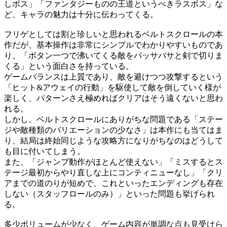
しボス」「ファンタジーものの王道というべきラスボス」な
ど、キャラの魅力は十分に伝わってくる。
フリゲとしては割と珍しいと思われるベルトスクロールの本
作だが、基本操作は非常にシンプルでわかりやすいものであ
り、「ボタン一つで沸いてくる敵をバッサバサと剣で切りま
くる」という面白さを持っている。
ゲームバランスは上質であり、敵を避けつつ攻撃するという
「ヒット&アウェイの行動」を駆使して敵を倒していく様が
楽しく、パターンさえ極めればクリアはそう遠くないと思わ
れる。
しかし、ベルトスクロールにありがちな問題である「ステー
ジや敵種類のバリエーションの少なさ」は本作にも当てはま
り、結局は終始同じような攻略方になりがちなのはどうして
も目に付いてしまう。
また、「ジャンプ動作がほとんど使えない」「ミスするとス
テージ最初からやり直しな上にコンティニューなし」「クリ
アまでの道のりが短めで、これといったエンディングも存在
しない（スタッフロールのみ）」といった問題も挙げられ
る。
多少ボリュームが少なく、ゲーム内容が単調な点も見受けら