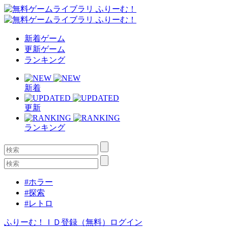
新着ゲーム
更新ゲーム
ランキング
新着
更新
ランキング
#ホラー
#探索
#レトロ
ふりーむ！ＩＤ登録（無料）
ログイン