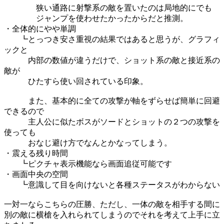
狭い通路に射撃系の敵を置いたのは局地的にでも
ジャンプを使わせたかったからだと推測。
・全体的にやや単調
┗とっつき安さ重視の結果ではあると思うが、グラフィ
ックと
内部の数値が違うだけで、ショット系の敵と接近系の
敵が
ひたすら使い回されている印象。
また、基本的に全ての攻撃が軸をずらせば簡単に回避
できるので
主人公に似たボスがソードとショットの２つの攻撃を
使っても
おなじ避け方でなんとかなってしまう。
・震える残り時間
┗ピクチャ表示機能なら画面追従可能です
・画面中央の空間
┗意識して目を向けないと各種ステータスがわからない
一対一ならこちらの圧勝、ただし、一体の敵を相手する間に
別の敵に横槍を入れられてしまうのでそれを考えて上手に立