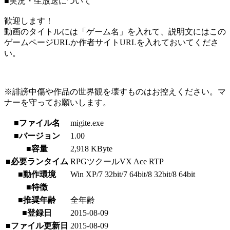
■実況・生放送について
歓迎します！
動画のタイトルには「ゲーム名」を入れて、説明文にはこの
ゲームページURLか作者サイトURLを入れておいてくださ
い。
※誹謗中傷や作品の世界観を壊すものはお控えください。マ
ナーを守ってお願いします。
■ファイル名
migite.exe
■バージョン
1.00
■容量
2,918 KByte
■必要ランタイム
RPGツクールVX Ace RTP
■動作環境
Win XP/7 32bit/7 64bit/8 32bit/8 64bit
■特徴
■推奨年齢
全年齢
■登録日
2015-08-09
■ファイル更新日
2015-08-09