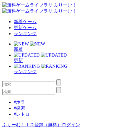
新着ゲーム
更新ゲーム
ランキング
新着
更新
ランキング
#ホラー
#探索
#レトロ
ふりーむ！ＩＤ登録（無料）
ログイン