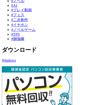
#ノベル
#AI
#プレイ動画
#フェス
#二次創作
#イヤホン
#ノベルゲーム
#TPS
#御伽噺
ダウンロード
Windows