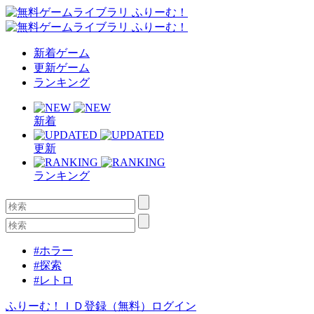
新着ゲーム
更新ゲーム
ランキング
新着
更新
ランキング
#ホラー
#探索
#レトロ
ふりーむ！ＩＤ登録（無料）
ログイン