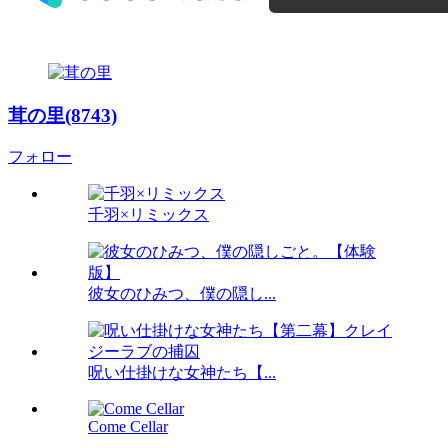
茸の里(8743)
フォロー
千羽×リミックス
彼女のひみつ、僕の隠し...
呪い仕掛けな女神たち【...
Come Cellar