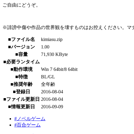
ご自由にどうぞ。
※誹謗中傷や作品の世界観を壊すものはお控えください。マ
■ファイル名
kimiasu.zip
■バージョン
1.00
■容量
71,930 KByte
■必要ランタイム
■動作環境
Win 7 64bit/8 64bit
■特徴
BL/GL
■推奨年齢
全年齢
■登録日
2016-08-04
■ファイル更新日
2016-08-04
■情報更新日
2016-09-09
#ノベルゲーム
#百合ゲーム