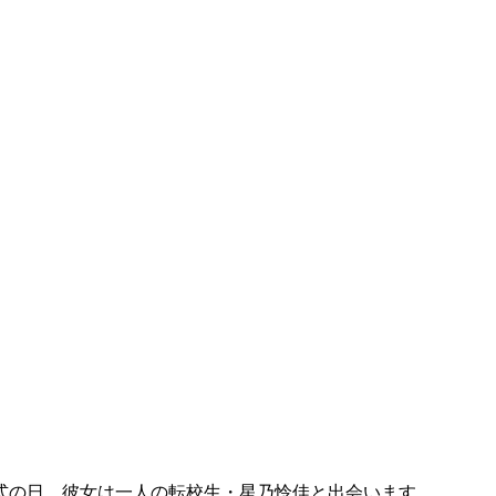
式の日、彼女は一人の転校生・星乃怜佳と出会います。