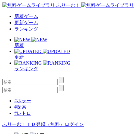
新着ゲーム
更新ゲーム
ランキング
新着
更新
ランキング
#ホラー
#探索
#レトロ
ふりーむ！ＩＤ登録（無料）
ログイン