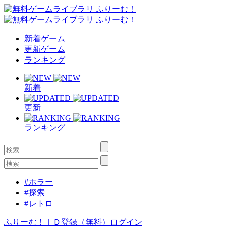
新着ゲーム
更新ゲーム
ランキング
新着
更新
ランキング
#ホラー
#探索
#レトロ
ふりーむ！ＩＤ登録（無料）
ログイン