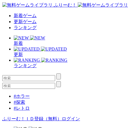
新着ゲーム
更新ゲーム
ランキング
新着
更新
ランキング
#ホラー
#探索
#レトロ
ふりーむ！ＩＤ登録（無料）
ログイン