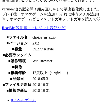
version2改良版公開！組み直しをして演出強化致しました。
プレイ後、オマケゲームを追加！(それに伴うスチル追加)
※Q.オマケゲームどこ？A.アトガキノアトガキを読んで♡
ReadMe(説明書・クレジット表記など)
■ファイル名
choice_m_s.zip
■バージョン
2.02
■容量
39,277 KByte
■必要ランタイム
■動作環境
Win Browser
■特徴
■推奨年齢
12歳以上（中学生～）
■登録日
2018-05-31
■ファイル更新日
2018-10-31
■情報更新日
2018-10-31
#ノベルゲーム