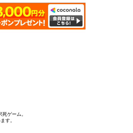
択死ゲーム。
います。