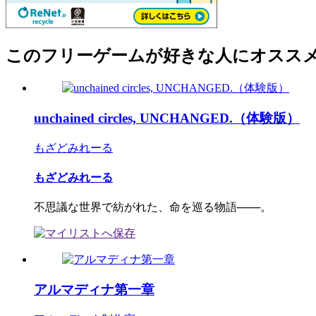
このフリーゲームが好きな人にオスス
unchained circles, UNCHANGED.（体験版）
もざどみれーる
もざどみれーる
不思議な世界で紡がれた、命を巡る物語───。
アルマディナ第一章