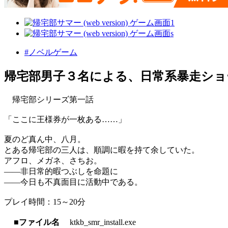
#ノベルゲーム
帰宅部男子３名による、日常系暴走ショ
帰宅部シリーズ第一話
「ここに王様券が一枚ある……」
夏のど真ん中、八月。
とある帰宅部の三人は、順調に暇を持て余していた。
アフロ、メガネ、さちお。
――非日常的暇つぶしを命題に
――今日も不真面目に活動中である。
プレイ時間：15～20分
■ファイル名
ktkb_smr_install.exe