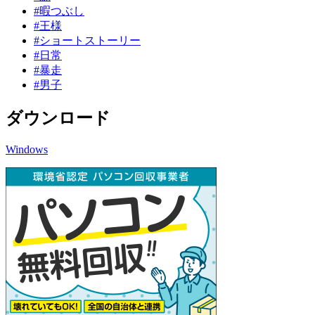
#暇つぶし
#王様
#ショートストーリー
#日常
#暴走
#男子
ダウンロード
Windows