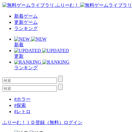
新着ゲーム
更新ゲーム
ランキング
新着
更新
ランキング
#ホラー
#探索
#レトロ
ふりーむ！ＩＤ登録（無料）
ログイン