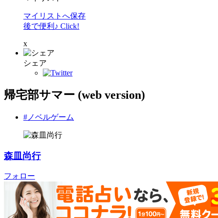
マイリストへ保存
後で便利♪ Click!
x
シェア
帰宅部サマー (web version)
#ノベルゲーム
森皿尚行
フォロー