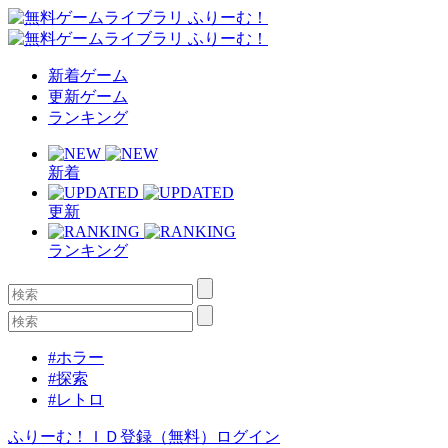
新着ゲーム
更新ゲーム
ランキング
新着
更新
ランキング
#ホラー
#探索
#レトロ
ふりーむ！ＩＤ登録（無料）
ログイン