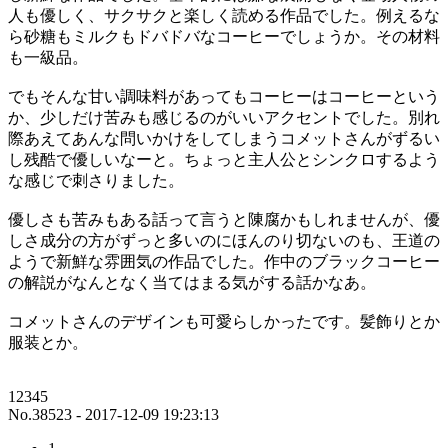
人も優しく、サクサクと楽しく読める作品でした。例えるな
ら砂糖もミルクもドバドバなコーヒーでしょうか。その材料
も一級品。
でもそんな甘い調味料があってもコーヒーはコーヒーという
か、少しだけ苦みも感じるのがいいアクセントでした。別れ
際あえてあんな問いかけをしてしまうコメットさんがずるい
し残酷で優しいなーと。ちょっと主人公とシンクロするよう
な感じで刺さりました。
優しさも苦みもある話って言うと陳腐かもしれませんが、優
しさ成分の方がずっと多いのにほんのり切ないのも、王道の
ようで新鮮な雰囲気の作品でした。作中のブラックコーヒー
の解説がなんとなく当てはまる気がする話かなあ。
コメットさんのデザインも可愛らしかったです。髪飾りとか
服装とか。
12345
No.38523 - 2017-12-09 19:23:13