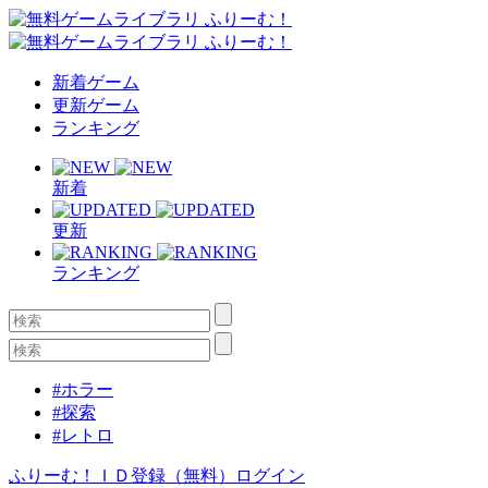
新着ゲーム
更新ゲーム
ランキング
新着
更新
ランキング
#ホラー
#探索
#レトロ
ふりーむ！ＩＤ登録（無料）
ログイン