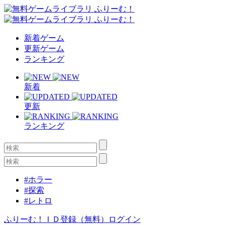
新着ゲーム
更新ゲーム
ランキング
新着
更新
ランキング
#ホラー
#探索
#レトロ
ふりーむ！ＩＤ登録（無料）
ログイン