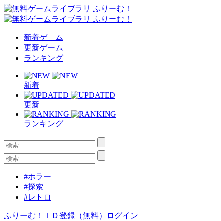
新着ゲーム
更新ゲーム
ランキング
新着
更新
ランキング
#ホラー
#探索
#レトロ
ふりーむ！ＩＤ登録（無料）
ログイン