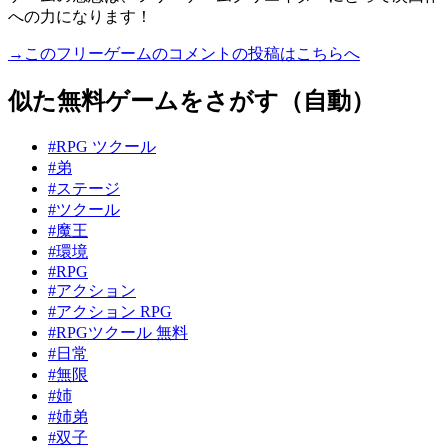
への力になります！
→このフリーゲームのコメントの投稿はこちらへ
似た無料ゲームをさがす（自動）
#RPG ツクール
#弟
#ステージ
#ツクール
#魔王
#環境
#RPG
#アクション
#アクション RPG
#RPGツクール 無料
#日常
#無限
#姉
#姉弟
#双子