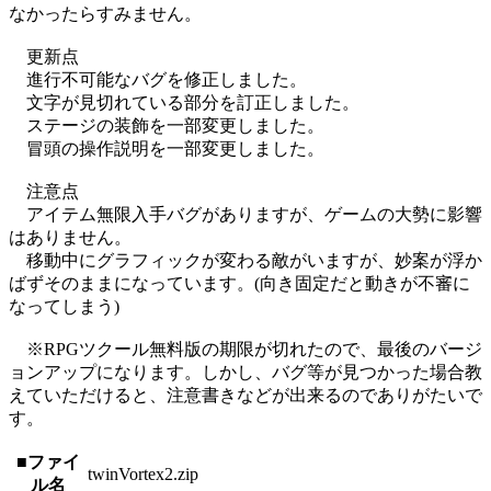
なかったらすみません。
更新点
進行不可能なバグを修正しました。
文字が見切れている部分を訂正しました。
ステージの装飾を一部変更しました。
冒頭の操作説明を一部変更しました。
注意点
アイテム無限入手バグがありますが、ゲームの大勢に影響
はありません。
移動中にグラフィックが変わる敵がいますが、妙案が浮か
ばずそのままになっています。(向き固定だと動きが不審に
なってしまう)
※RPGツクール無料版の期限が切れたので、最後のバージ
ョンアップになります。しかし、バグ等が見つかった場合教
えていただけると、注意書きなどが出来るのでありがたいで
す。
■ファイ
twinVortex2.zip
ル名