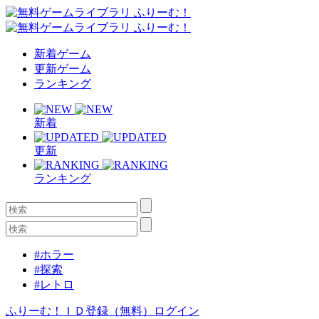
新着ゲーム
更新ゲーム
ランキング
新着
更新
ランキング
#ホラー
#探索
#レトロ
ふりーむ！ＩＤ登録（無料）
ログイン