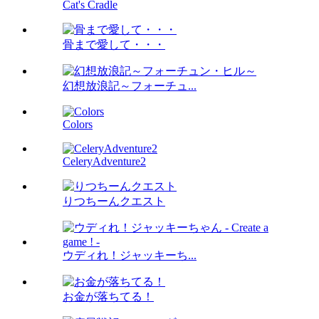
Cat's Cradle
骨まで愛して・・・
幻想放浪記～フォーチュ...
Colors
CeleryAdventure2
りつちーんクエスト
ウディれ！ジャッキーち...
お金が落ちてる！