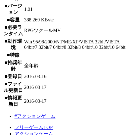
■バージ
1.01
ョン
■容量
388,269 KByte
■必要ラ
RPGツクールMV
ンタイム
■動作環
Win 95/98/2000/NT/ME/XP/VISTA 32bit/VISTA
64bit/7 32bit/7 64bit/8 32bit/8 64bit/10 32bit/10 64bit
境
■特徴
■推奨年
全年齢
齢
■登録日
2016-03-16
■ファイ
2016-03-17
ル更新日
■情報更
2016-03-17
新日
#アクションゲーム
フリーゲームTOP
アクションゲーム