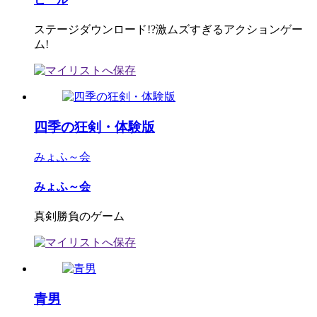
ステージダウンロード!?激ムズすぎるアクションゲー
ム!
四季の狂剣・体験版
みょふ～会
みょふ～会
真剣勝負のゲーム
青男