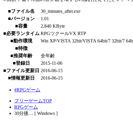
■ファイル名
30_minutes_after.exe
■バージョン
1.01
■容量
2,840 KByte
■必要ランタイム
RPGツクールVX RTP
■動作環境
Win XP/VISTA 32bit/VISTA 64bit/7 32bit/7 64bit/
■特徴
■推奨年齢
全年齢
■登録日
2015-11-06
■ファイル更新日
2016-06-15
■情報更新日
2016-06-15
#RPGゲーム
フリーゲームTOP
RPGゲーム
30分後… [ Windows ]