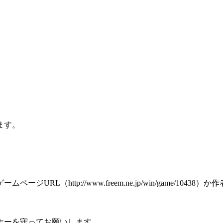
ます。
tp://www.freem.ne.jp/win/game/10438）か作者サイ
ナーを守ってお願いします。