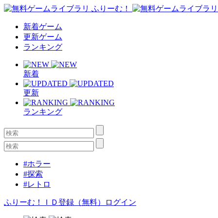
新着ゲーム
更新ゲーム
ランキング
新着
更新
ランキング
#ホラー
#探索
#レトロ
ふりーむ！ＩＤ登録（無料）
ログイン