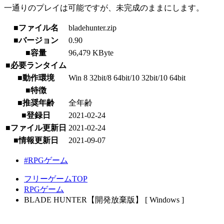
一通りのプレイは可能ですが、未完成のままにします。
■ファイル名
bladehunter.zip
■バージョン
0.90
■容量
96,479 KByte
■必要ランタイム
■動作環境
Win 8 32bit/8 64bit/10 32bit/10 64bit
■特徴
■推奨年齢
全年齢
■登録日
2021-02-24
■ファイル更新日
2021-02-24
■情報更新日
2021-09-07
#RPGゲーム
フリーゲームTOP
RPGゲーム
BLADE HUNTER【開発放棄版】 [ Windows ]