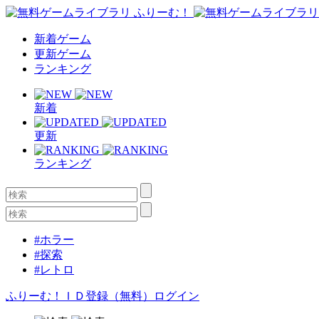
新着ゲーム
更新ゲーム
ランキング
新着
更新
ランキング
#ホラー
#探索
#レトロ
ふりーむ！ＩＤ登録（無料）
ログイン