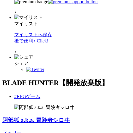
x
マイリスト
マイリストへ保存
後で便利♪ Click!
x
シェア
BLADE HUNTER【開発放棄版】
#RPGゲーム
阿部狐 a.k.a. 冒険者シロヰ
フォロー