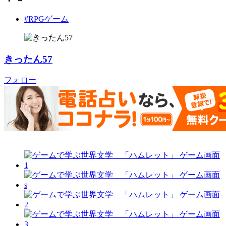
#RPGゲーム
きったん57
フォロー