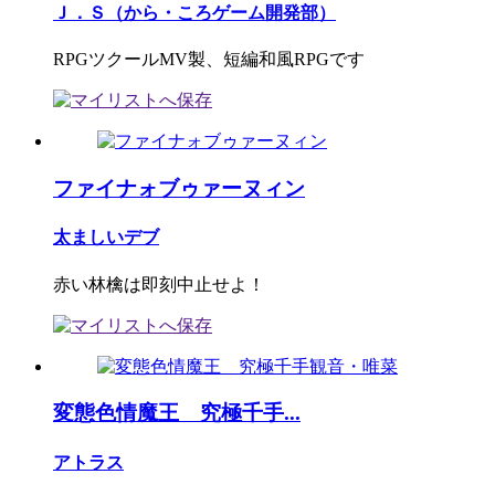
Ｊ．Ｓ（から・ころゲーム開発部）
RPGツクールMV製、短編和風RPGです
ファイナォブゥァーヌィン
太ましいデブ
赤い林檎は即刻中止せよ！
変態色情魔王 究極千手...
アトラス