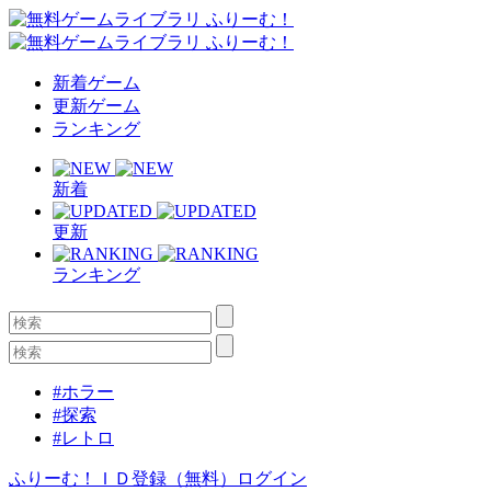
新着ゲーム
更新ゲーム
ランキング
新着
更新
ランキング
#ホラー
#探索
#レトロ
ふりーむ！ＩＤ登録（無料）
ログイン