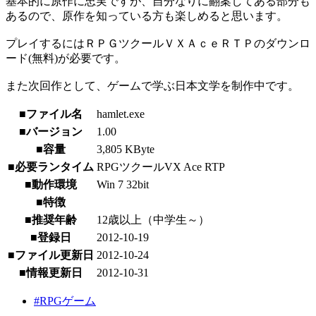
基本的に原作に忠実ですが、自分なりに翻案してある部分も
あるので、原作を知っている方も楽しめると思います。
プレイするにはＲＰＧツクールＶＸＡｃｅＲＴＰのダウンロ
ード(無料)が必要です。
また次回作として、ゲームで学ぶ日本文学を制作中です。
■ファイル名
hamlet.exe
■バージョン
1.00
■容量
3,805 KByte
■必要ランタイム
RPGツクールVX Ace RTP
■動作環境
Win 7 32bit
■特徴
■推奨年齢
12歳以上（中学生～）
■登録日
2012-10-19
■ファイル更新日
2012-10-24
■情報更新日
2012-10-31
#RPGゲーム