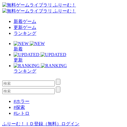
新着ゲーム
更新ゲーム
ランキング
新着
更新
ランキング
#ホラー
#探索
#レトロ
ふりーむ！ＩＤ登録（無料）
ログイン