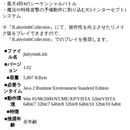
・最大4対4のシーケンシャルバトル
・魔法や特殊攻撃の予備動作に割り込むIC(インターセプト)
システム
※『JLabyrinthCollection』にて、操作性を向上させたリメイ
ク版をプレイできますので、
『JLabyrinthCollection』でのプレイを推奨します。
■ファイ
jlabyrinth.lzh
ル名
■バージ
1.02
ョン
■容量
5,807 KByte
■必要ラ
Java 2 Runtime Environment Standerd Edition
ンタイム
■動作環
Win 95/98/2000/NT/ME/XP/VISTA 32bit/VISTA
64bit/7 32bit/7 64bit/8 32bit/8 64bit/10 32bit/10 64bit
境
■特徴
■推奨年
全年齢
齢