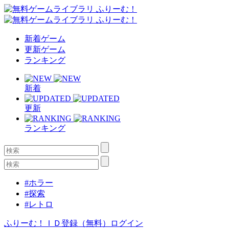
新着ゲーム
更新ゲーム
ランキング
新着
更新
ランキング
#ホラー
#探索
#レトロ
ふりーむ！ＩＤ登録（無料）
ログイン