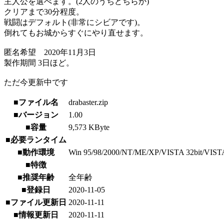
主人公を選べます。(2人のうちどちらか)
クリアまで30分程度。
戦闘はデフォルト(非常にシビアです)。
倒れてもお城からすぐにやり直せます。
匿名希望 2020年11月3日
製作期間 3日ほど。
ただ今更新中です
■ファイル名
drabaster.zip
■バージョン
1.00
■容量
9,573 KByte
■必要ランタイム
■動作環境
Win 95/98/2000/NT/ME/XP/VISTA 32bit/VISTA 64b
■特徴
■推奨年齢
全年齢
■登録日
2020-11-05
■ファイル更新日
2020-11-11
■情報更新日
2020-11-11