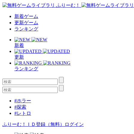
新着ゲーム
更新ゲーム
ランキング
新着
更新
ランキング
#ホラー
#探索
#レトロ
ふりーむ！ＩＤ登録（無料）
ログイン