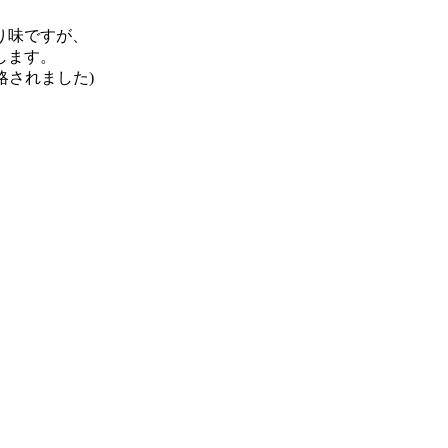
り味ですが、
します。
略されました)