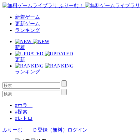
新着ゲーム
更新ゲーム
ランキング
新着
更新
ランキング
#ホラー
#探索
#レトロ
ふりーむ！ＩＤ登録（無料）
ログイン