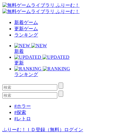
新着ゲーム
更新ゲーム
ランキング
新着
更新
ランキング
#ホラー
#探索
#レトロ
ふりーむ！ＩＤ登録（無料）
ログイン