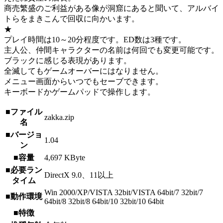
商売繁盛のご利益がある像が洞窟にあると聞いて、アルバイ
トらをまきこんで回収に向かいます。
★
プレイ時間は10～20分程度です。ED数は3種です。
主人公、仲間キャラクターの名前は何回でも変更可能です。
ブラックに感じる表現があります。
全滅してもゲームオーバーにはなりません。
メニュー画面からいつでもセーブできます。
キーボードかゲームパッドで操作します。
■ファイル
zakka.zip
名
■バージョ
1.04
ン
■容量
4,697 KByte
■必要ラン
DirectX 9.0、11以上
タイム
Win 2000/XP/VISTA 32bit/VISTA 64bit/7 32bit/7
■動作環境
64bit/8 32bit/8 64bit/10 32bit/10 64bit
■特徴