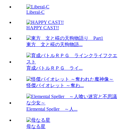
Liberal-C
HAPPY CAST!!
東方 文と椛の天狗物語...
育成バトルＲＰＧ ライ...
怪傑バイオレット ～奪わ...
Elemental Speller ～人...
母なる星