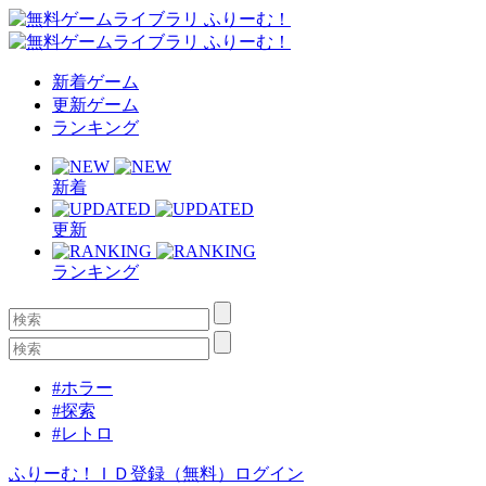
新着ゲーム
更新ゲーム
ランキング
新着
更新
ランキング
#ホラー
#探索
#レトロ
ふりーむ！ＩＤ登録（無料）
ログイン