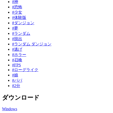
#神
#恐怖
#少女
#体験版
#ダンジョン
#夢
#ランダム
#脱出
#ランダム ダンジョン
#逃げ
#ホラー
#召喚
#FPS
#ローグライク
#娘
#パパ
#2分
ダウンロード
Windows