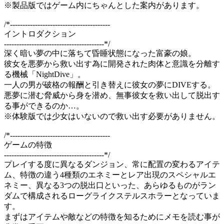
※製品版ではゲーム内にちゃんとした案内があります。
/*----------------------------------------
イントロダクション
----------------------------------------*/
深く暗い夢の中に落ちて昏睡状態になった富豪の娘。
彼女を悪夢から救い出す為に開発された肉体と意識を分離す
る機械「NightDive」。
一人の男が破格の報酬と引き替えに彼女の夢にDIVEする。
悪夢に潜む脅威から身を潜め、無事彼女を救い出して脱出す
る事ができるのか…。
※体験版では少女はいないので救い出す必要がありません。
/*----------------------------------------
ゲームの特徴
----------------------------------------*/
プレイする度に異なるダンジョン、常に配置の変わるアイテ
ム、特徴の違う4種類のエネミーとレア出現のスペシャルエ
ネミー、異なる3つの脱出口といった、あらゆるものがラン
ダムで構成されるローグライクステルスホラーとなっていま
す。
まずはアイテムや敵などの特徴を知るためにメモを読む事が