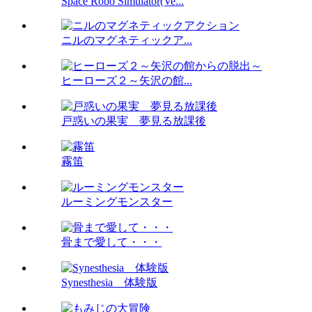
Space Robo Simulator(Ve...
ニルのマグネティックア...
ヒーローズ２～矢沢の館...
戸惑いの果実 夢見る放課後
霧笛
ルーミングモンスター
骨まで愛して・・・
Synesthesia 体験版