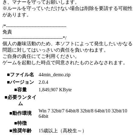
き、マナーを守ってお願いします。
※ルールを守っていただけない場合は削除を要請する可能性
があります。
/*----------------------------------------
免責
----------------------------------------*/
個人の趣味活動のため、本ソフトによって発生したいかなる
問題に対してはいっさいの責任を負いかねます。
ご自身の責任にてご利用ください。
ゲームを起動した時点で同意されたものとみなされます。
■ファイル名
44min_demo.zip
■バージョン
2.0.4
■容量
1,849,907 KByte
■必要ランタイ
ム
Win 7 32bit/7 64bit/8 32bit/8 64bit/10 32bit/10
■動作環境
64bit
■特徴
■推奨年齢
15歳以上（高校生～）