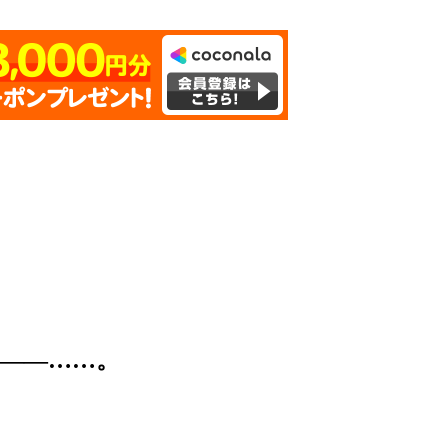
――……。