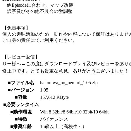
他Episodeに合わせ、マップ改装
誤字及びその他不具合の微調整
【免責事項】
個人の趣味活動のため、動作や内容について保証はありませ
ご自身の責任にてご利用ください。
【レビュー返信】
りー様へ→この度はダウンロードプレイ及びレビューをありがと
修正中です。とても貴重な意見、ありがとうございました！
■ファイル名
hakoniwa_no_nemuri_1.05.zip
■バージョン
1.05
■容量
157,612 KByte
■必要ランタイム
■動作環境
Win 8 32bit/8 64bit/10 32bit/10 64bit
■特徴
バイオレンス
■推奨年齢
15歳以上（高校生～）