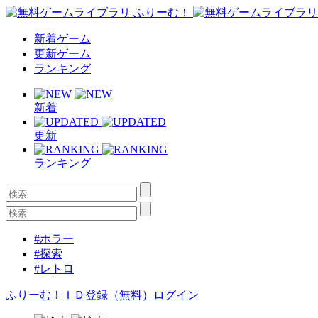
新着ゲーム
更新ゲーム
ランキング
新着
更新
ランキング
#ホラー
#探索
#レトロ
ふりーむ！ＩＤ登録（無料）
ログイン