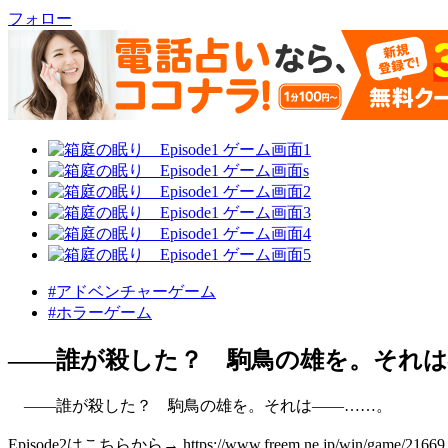
フォロー
#アドベンチャーゲーム
#ホラーゲーム
――誰が殺した？ 駒鳥の雄を。それは
――誰が殺した？ 駒鳥の雄を。それは――……。
Episode2はこちらから→ https://www.freem.ne.jp/win/game/21669