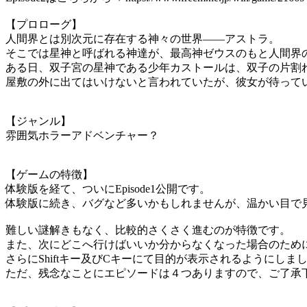
【プロローグ】
人間界とは別次元に存在する神々の世界――アストラ。
そこでは星神と呼ばれる神達が、最高神ゼウスのもと人間界
ある日、双子宮の星神である少年カストールは、双子の片割
屋敷の外に出てはいけないと言われていたが、彼女が待って
【ジャンル】
雰囲気ホラーアドベンチャー？
【ゲームの特徴】
体験版を経て、ついにEpisode1公開です。
体験版に続き、バグなど多いかもしれませんが、温かい目で
難しい謎解きもなく、比較的さくさく進むのが特徴です。
また、次にどこへ行けばいいか分からなくなった場合のために
さらにShiftキー及びCキーにて目的が表示されるようにしま
ただ、残念なことにエピソードは４つありますので、ご了承