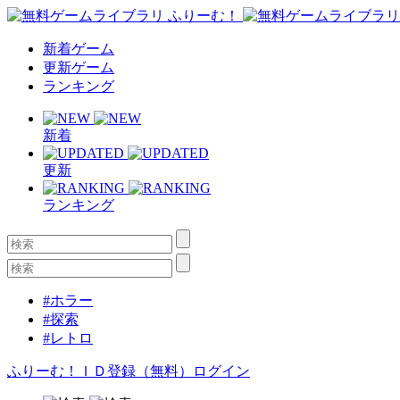
新着ゲーム
更新ゲーム
ランキング
新着
更新
ランキング
#ホラー
#探索
#レトロ
ふりーむ！ＩＤ登録（無料）
ログイン