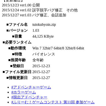
【更新履歴】
2015/12/23 ver1.00 公開
2015/12/24 ver1.02 誤字脱字バグ修正 その他
2015/12/27 ver1.03 バグ修正、会話追加
■ファイル名
tuiokubyoin.zip
■バージョン
1.03
■容量
44,125 KByte
■必要ランタイム
■動作環境
Win 7 32bit/7 64bit/8 32bit/8 64bit
■特徴
バイオレンス
■推奨年齢
全年齢
■登録日
2015-12-23
■ファイル更新日
2015-12-27
■情報更新日
2015-12-27
#アドベンチャーゲーム
#ホラーゲーム
#脱出アドベンチャー
#ふりーむ！ゲームコンテスト 第11回 参加ゲーム