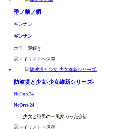
季ノ華ノ唄
ギンナン
ギンナン
ホラー謎解き
防波堤と少女-少女維新シリーズ-
NeOres 24
NeOres 24
――少女と謎男の一風変わった会話