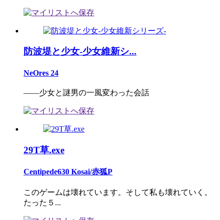
防波堤と少女-少女維新シ...
NeOres 24
――少女と謎男の一風変わった会話
29T草.exe
Centipede630 Kosai/赤狐P
このゲームは壊れています。そして私も壊れていく。
たった５...