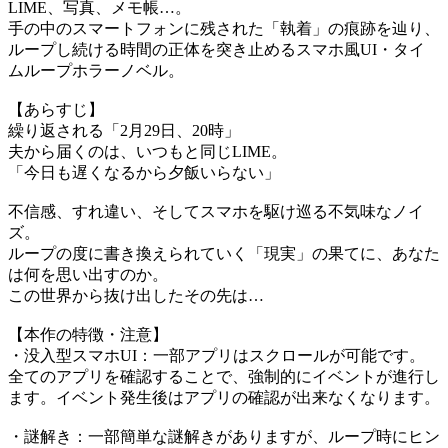
LIME、写真、メモ帳…。
手の中のスマートフォンに残された「執着」の痕跡を辿り、
ループし続ける時間の正体を突き止めるスマホ風UI・タイ
ムループホラーノベル。
【あらすじ】
繰り返される「2月29日、20時」
夫から届くのは、いつもと同じLIME。
「今日も遅くなるから夕飯いらない」
不信感、すれ違い、そしてスマホを駆け巡る不気味なノイ
ズ。
ループの度に書き換えられていく「現実」の果てに、あなた
は何を思い出すのか。
この世界から抜け出したその先は…
【本作の特徴・注意】
・没入型スマホUI：一部アプリはスクロールが可能です。
全てのアプリを確認することで、強制的にイベントが進行し
ます。イベント発生後はアプリの確認が出来なくなります。
・謎解き：一部簡単な謎解きがありますが、ループ時にヒン