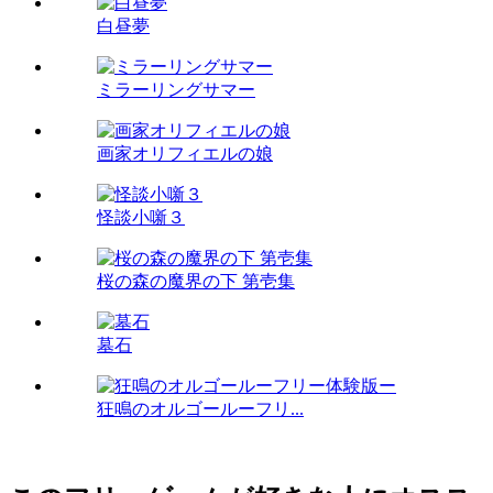
白昼夢
ミラーリングサマー
画家オリフィエルの娘
怪談小噺３
桜の森の魔界の下 第壱集
墓石
狂鳴のオルゴールーフリ...