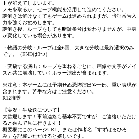
トが消えてしまいます。
メモを取るか、セーブ機能を活用して進めてください。
謎解きは解けなくてもゲームは進められますが、暗証番号入
力を強くお勧めします。
謎解き後、ループをしても暗証番号は変わりませんが、中身
が変化している場合があります。
・物語の分岐：ループは全6回。大きな分岐は最終選択のみ
です。（ENDは3つ）
・変貌する演出：ループを重ねるごとに、画像や文字がノイ
ズと共に崩壊していくホラー演出が含まれます。
※注意：本ゲームには予期せぬ恐怖演出や一部、重い表現が
含まれます。苦手な方はご注意ください。
R12推奨
【実況・生放送について】
大歓迎します！事前連絡も基本不要ですが、ご連絡いただけ
ると喜んで見に行きます！
概要欄にこのページURL、または作者名「すずはるひろ
み」を記載いただけると嬉しいです。