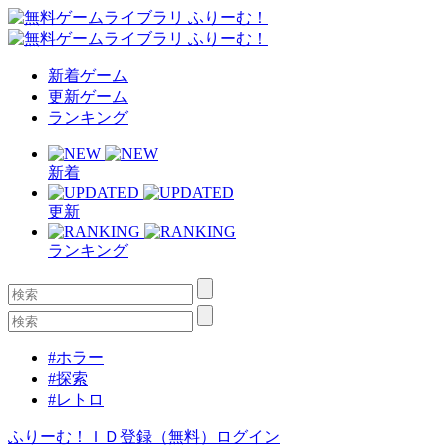
新着ゲーム
更新ゲーム
ランキング
新着
更新
ランキング
#ホラー
#探索
#レトロ
ふりーむ！ＩＤ登録（無料）
ログイン