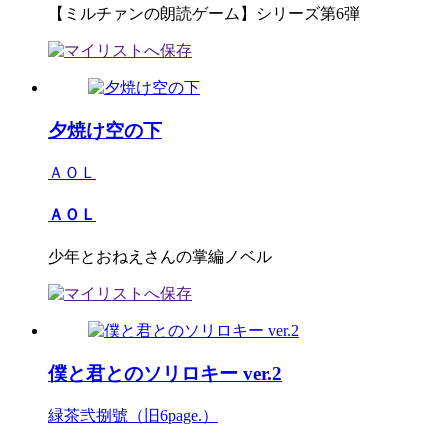
【ミルチァンの朗読ゲーム】シリーズ第6弾
夕焼け空の下
ＡＯＬ
ＡＯＬ
少年とおねえさんの掌編ノベル
僕と君とのソリロキー ver.2
緑茶弐捌號（旧6page.）