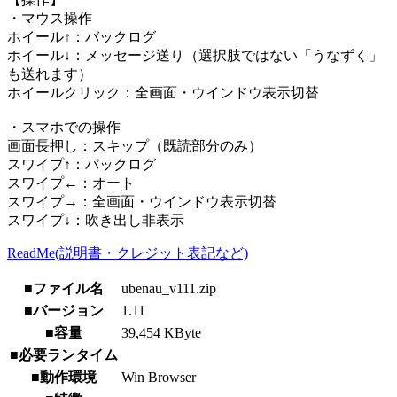
・マウス操作
ホイール↑：バックログ
ホイール↓：メッセージ送り（選択肢ではない「うなずく」
も送れます）
ホイールクリック：全画面・ウインドウ表示切替
・スマホでの操作
画面長押し：スキップ（既読部分のみ）
スワイプ↑：バックログ
スワイプ←：オート
スワイプ→：全画面・ウインドウ表示切替
スワイプ↓：吹き出し非表示
ReadMe(説明書・クレジット表記など)
■ファイル名
ubenau_v111.zip
■バージョン
1.11
■容量
39,454 KByte
■必要ランタイム
■動作環境
Win Browser