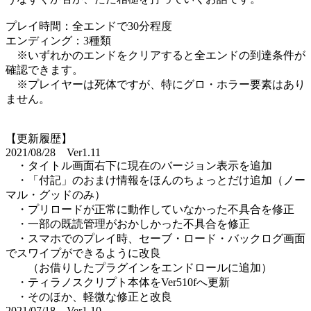
プレイ時間：全エンドで30分程度
エンディング：3種類
※いずれかのエンドをクリアすると全エンドの到達条件が
確認できます。
※プレイヤーは死体ですが、特にグロ・ホラー要素はあり
ません。
【更新履歴】
2021/08/28 Ver1.11
・タイトル画面右下に現在のバージョン表示を追加
・「付記」のおまけ情報をほんのちょっとだけ追加（ノー
マル・グッドのみ）
・プリロードが正常に動作していなかった不具合を修正
・一部の既読管理がおかしかった不具合を修正
・スマホでのプレイ時、セーブ・ロード・バックログ画面
でスワイプができるように改良
（お借りしたプラグインをエンドロールに追加）
・ティラノスクリプト本体をVer510fへ更新
・そのほか、軽微な修正と改良
2021/07/18 Ver1.10