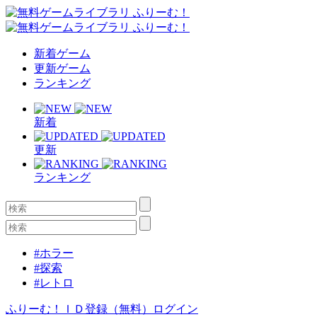
新着ゲーム
更新ゲーム
ランキング
新着
更新
ランキング
#ホラー
#探索
#レトロ
ふりーむ！ＩＤ登録（無料）
ログイン