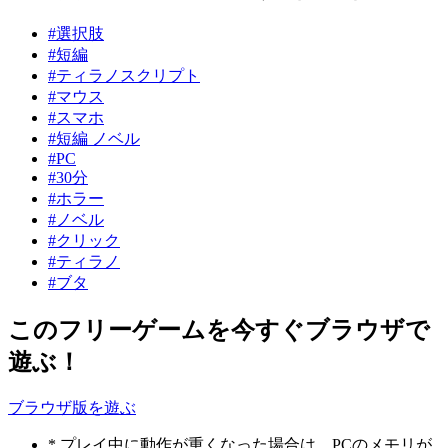
#選択肢
#短編
#ティラノスクリプト
#マウス
#スマホ
#短編 ノベル
#PC
#30分
#ホラー
#ノベル
#クリック
#ティラノ
#ブタ
このフリーゲームを今すぐブラウザで
遊ぶ！
ブラウザ版を遊ぶ
* プレイ中に動作が重くなった場合は、PCのメモリが