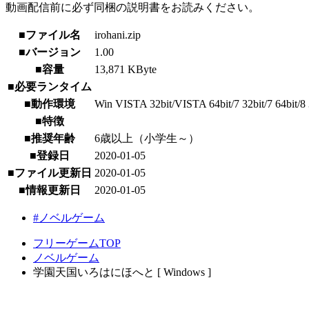
動画配信前に必ず同梱の説明書をお読みください。
■ファイル名
irohani.zip
■バージョン
1.00
■容量
13,871 KByte
■必要ランタイム
■動作環境
Win VISTA 32bit/VISTA 64bit/7 32bit/7 64bit/8 3
■特徴
■推奨年齢
6歳以上（小学生～）
■登録日
2020-01-05
■ファイル更新日
2020-01-05
■情報更新日
2020-01-05
#ノベルゲーム
フリーゲームTOP
ノベルゲーム
学園天国いろはにほへと [ Windows ]