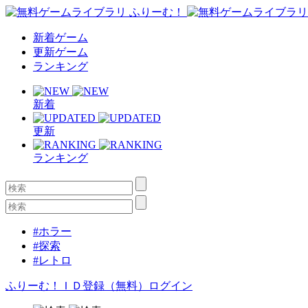
新着ゲーム
更新ゲーム
ランキング
新着
更新
ランキング
#ホラー
#探索
#レトロ
ふりーむ！ＩＤ登録（無料）
ログイン