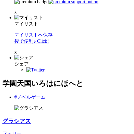
x
マイリスト
マイリストへ保存
後で便利♪ Click!
x
シェア
学園天国いろはにほへと
#ノベルゲーム
グラシアス
フォロー