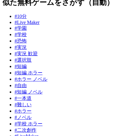
似た無料ゲームをさがす（自動）
#10分
#Live Maker
#学園
#学校
#恐怖
#実況
#実況 歓迎
#選択肢
#短編
#短編 ホラー
#ホラー ノベル
#自由
#短編 ノベル
#一本道
#難しい
#ホラー
#ノベル
#学校 ホラー
#二次創作