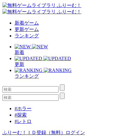
新着ゲーム
更新ゲーム
ランキング
新着
更新
ランキング
#ホラー
#探索
#レトロ
ふりーむ！ＩＤ登録（無料）
ログイン