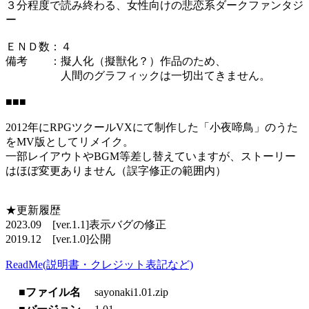
３分程度で読み終わる、女性向けの悲恋系ダークファンタジ
ー
ＥＮＤ数：４
備考 ：擬人化（擬獣化？）作品のため、
人間のグラフィックは一切出てきません。
■■■
2012年にRPGツクールVXにて制作した「小夜啼鳥」のうた
をMV版としてリメイク。
一部レイアウトやBGM等差し替えていますが、ストーリー
はほぼ変更ありません（誤字修正の範囲内）
★更新履歴
2023.09 [ver.1.1]表示バグの修正
2019.12 [ver.1.0]公開
ReadMe(説明書・クレジット表記など)
■ファイル名
sayonaki1.01.zip