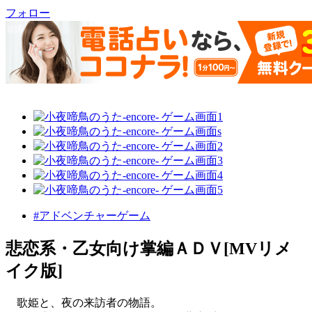
フォロー
#アドベンチャーゲーム
悲恋系・乙女向け掌編ＡＤＶ[MVリメ
イク版]
歌姫と、夜の来訪者の物語。